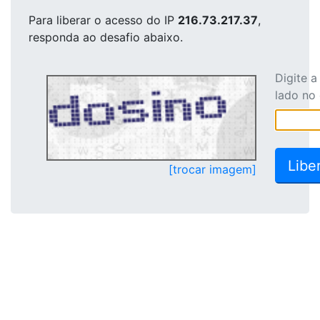
Para liberar o acesso
do IP
216.73.217.37
,
responda ao desafio abaixo.
Digite 
lado no
[trocar imagem]