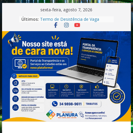
Pular
sexta-feira, agosto 7, 2026
para
Últimos:
Termo de Desistência de Vaga
o
Convocação Recepcionista-
Processo Seletivo nº 001/2026
conteúdo
Saúde.
Convocação do Processo Seletivo
n°01/2026 -Motorista
Boletim Informativo –
Tuberculose | Município de Planura-
MG (2025)
Convocação.