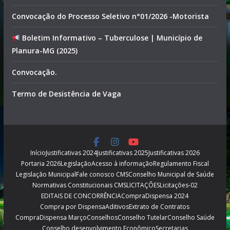
Convocação do Processo Seletivo n°01/2026 -Motorista
Boletim Informativo – Tuberculose | Município de
Planura-MG (2025)
Convocação.
Termo de Desistência de Vaga
Início
Justificativas 2024
Justificativas 2025
Justificativas 2026
Portaria 2026
Legislação
Acesso à informação
Regulamento Fiscal
Legislação Municipal
Fale conosco CMS
Conselho Municipal de Saúde
Normativas Constitucionais CMS
LICITAÇÕES
Licitações-02
EDITAIS DE CONCORRÊNCIA
CompraDispensa 2024
Compra por Dispensa
Aditivos
Extrato de Contratos
CompraDispensa Março
Conselhos
Conselho Tutelar
Conselho Saúde
Conselho desenvolvimento Econômico
Secretarias