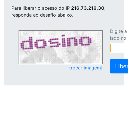
Para liberar o acesso
do IP
216.73.216.30
,
responda ao desafio abaixo.
Digite 
lado no
[trocar imagem]