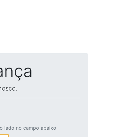
ança
nosco.
ao lado no campo abaixo