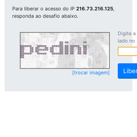
Para liberar o acesso
do IP
216.73.216.125
,
responda ao desafio abaixo.
Digite 
lado no
[trocar imagem]