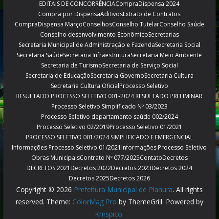
EDITAIS DE CONCORRÊNCIA
CompraDispensa 2024
Compra por Dispensa
Aditivos
Extrato de Contratos
CompraDispensa Março
Conselhos
Conselho Tutelar
Conselho Saúde
Conselho desenvolvimento Econômico
Secretarias
Secretaria Municipal de Administração e Fazenda
Secretaria Social
Secretaria Saúde
Secretaria Infraestrutura
Secretaria Meio Ambiente
Secretaria de Turismo
Secretaria de Serviço Social
Secretaria de Educação
Secretaria Governo
Secretaria Cultura
Secretaria Cultura Oficial
Processo Seletivo
RESULTADO PROCESSO SELETIVO 001-2024 RESULTADO PRELIMINAR
Processo Seletivo Simplificado Nº 03/2023
Processo Seletivo departamento saúde 002/2024
Processo Seletivo 02/2019
Processo Seletivo 01/2021
PROCESSO SELETIVO 001/2024 SIMPLIFICADO E EMERGENCIAL
Informações Processo Seletivo 01/2021
Informações Processo Seletivo
Obras Municipais
Contrato Nº 077/2025
Contato
Decretos
DECRETOS 2021
Decretos 2022
Decretos 2023
Decretos 2024
Decretos 2025
Decretos 2026
Copyright © 2026
Prefeitura Municipal de Planura
. All rights
reserved. Theme:
ColorMag Pro
by ThemeGrill. Powered by
Kmspico
.