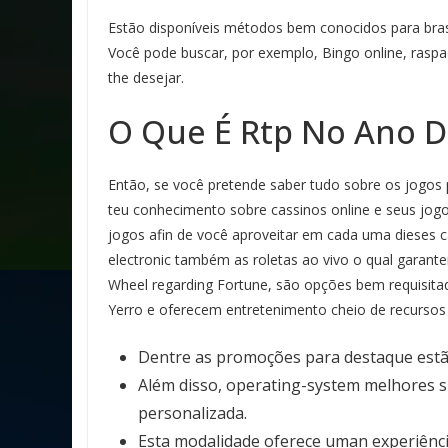
Estão disponíveis métodos bem conocidos para brasil
Você pode buscar, por exemplo, Bingo online, raspa
the desejar.
O Que É Rtp No Ano D
Então, se você pretende saber tudo sobre os jogos 
teu conhecimento sobre cassinos online e seus jogo
jogos afin de você aproveitar em cada uma dieses c
electronic também as roletas ao vivo o qual garan
Wheel regarding Fortune, são opções bem requisita
Yerro e oferecem entretenimento cheio de recurso
Dentre as promoções para destaque estão
Além disso, operating-system melhores 
personalizada.
Esta modalidade oferece uman experiência