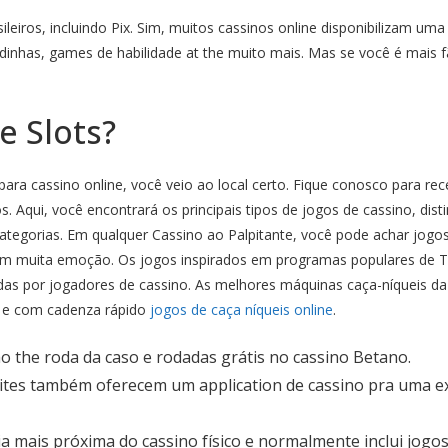
eiros, incluindo Pix. Sim, muitos cassinos online disponibilizam uma
dinhas, games de habilidade at the muito mais. Mas se você é mais f
e Slots?
para cassino online, você veio ao local certo. Fique conosco para r
s. Aqui, você encontrará os principais tipos de jogos de cassino, di
ategorias. Em qualquer Cassino ao Palpitante, você pode achar jogo
tem muita emoção. Os jogos inspirados em programas populares de T
das por jogadores de cassino. As melhores máquinas caça-níqueis d
s e com cadenza rápido
jogos de caça níqueis online
.
 the roda da caso e rodadas grátis no cassino Betano.
sites também oferecem um application de cassino pra uma e
 mais próxima do cassino físico e normalmente inclui jogos