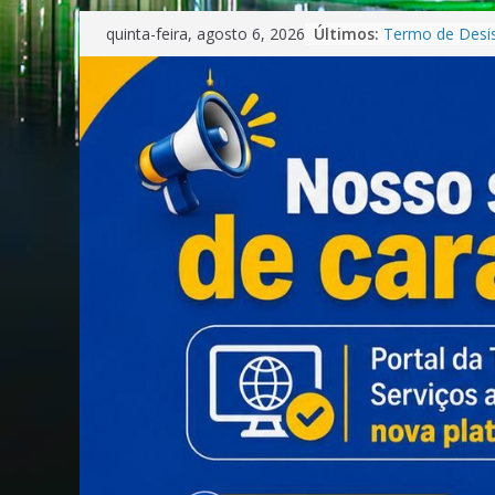
Pular
Últimos:
Termo de Desis
quinta-feira, agosto 6, 2026
para
Convocação Rec
Processo Selet
o
Saúde.
conteúdo
Convocação do 
n°01/2026 -Mot
Boletim Info
Tuberculose | 
MG (2025)
Convocação.