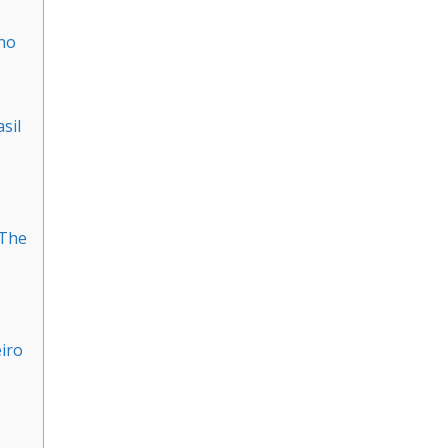
ino
sil
 The
iro