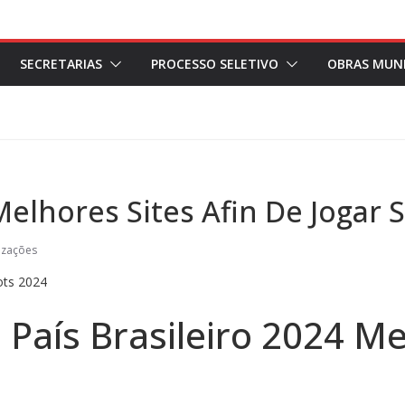
SECRETARIAS
PROCESSO SELETIVO
OBRAS MUNI
elhores Sites Afin De Jogar S
lizações
ots 2024
 País Brasileiro 2024 