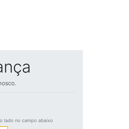
ança
nosco.
ao lado no campo abaixo