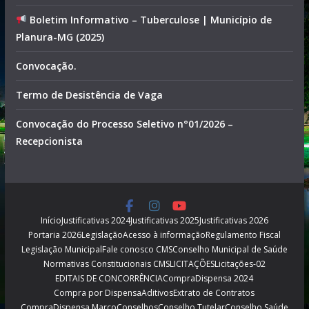
Boletim Informativo – Tuberculose | Município de
Planura-MG (2025)
Convocação.
Termo de Desistência de Vaga
Convocação do Processo Seletivo n°01/2026 –
Recepcionista
Início
Justificativas 2024
Justificativas 2025
Justificativas 2026
Portaria 2026
Legislação
Acesso à informação
Regulamento Fiscal
Legislação Municipal
Fale conosco CMS
Conselho Municipal de Saúde
Normativas Constitucionais CMS
LICITAÇÕES
Licitações-02
EDITAIS DE CONCORRÊNCIA
CompraDispensa 2024
Compra por Dispensa
Aditivos
Extrato de Contratos
CompraDispensa Março
Conselhos
Conselho Tutelar
Conselho Saúde