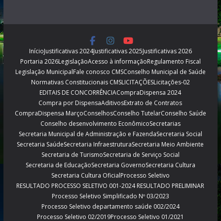
Início
Justificativas 2024
Justificativas 2025
Justificativas 2026
Portaria 2026
Legislação
Acesso à informação
Regulamento Fiscal
Legislação Municipal
Fale conosco CMS
Conselho Municipal de Saúde
Normativas Constitucionais CMS
LICITAÇÕES
Licitações-02
EDITAIS DE CONCORRÊNCIA
CompraDispensa 2024
Compra por Dispensa
Aditivos
Extrato de Contratos
CompraDispensa Março
Conselhos
Conselho Tutelar
Conselho Saúde
Conselho desenvolvimento Econômico
Secretarias
Secretaria Municipal de Administração e Fazenda
Secretaria Social
Secretaria Saúde
Secretaria Infraestrutura
Secretaria Meio Ambiente
Secretaria de Turismo
Secretaria de Serviço Social
Secretaria de Educação
Secretaria Governo
Secretaria Cultura
Secretaria Cultura Oficial
Processo Seletivo
RESULTADO PROCESSO SELETIVO 001-2024 RESULTADO PRELIMINAR
Processo Seletivo Simplificado Nº 03/2023
Processo Seletivo departamento saúde 002/2024
Processo Seletivo 02/2019
Processo Seletivo 01/2021