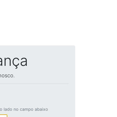
ança
nosco.
ao lado no campo abaixo