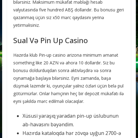
bilərsiniz. Maksimum mükafat məbləği hesab
valyutasında five hundred ABŞ dollarıdır. Bu bonusu geri
qazanmaq üçün siz x50 mərc qaydasını yerinə
yetirməlisiniz.
Sual Və Pin Up Casino
Hazırda klub Pin-up casino arizona minimum əmanət
something like 20 AZN və ahora 10 dollardır. Siz bu
bonusu doldurduqdan sonra aktivləşdirə və sonra
oynamağa başlaya bilərsiniz. Eyni zamanda, başa
düşmək lazımdır ki, oyunçular yalnız özləri üçün belə pul
götürmürlər. Onlar həmçinin heç bir depozit mükafatı ilə
eyni şəkildə mərc edilməli olacaqlar.
Xüsusi yaraşıq yaradan pin-up üslubunun
ab-havasını bəyəndim.
Hazırda kataloqda hər zövqə uyğun 2700-ə