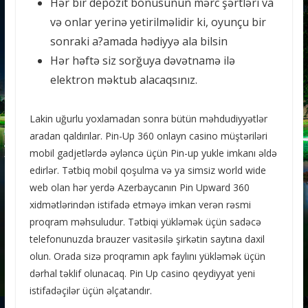
Hər bir depozit bonusunun mərc şərtləri va
və onlar yerinə yetirilməlidir ki, oyunçu bir
sonraki a?amada hədiyyə ala bilsin
Hər həftə siz sorğuya dəvətnamə ilə
elektron məktub alacaqsınız.
Lakin uğurlu yoxlamadan sonra bütün məhdudiyyətlər
aradan qaldırılar. Pin-Up 360 onlayn casino müştəriləri
mobil gadjetlərdə əyləncə üçün Pin-up yukle imkanı əldə
edirlər. Tətbiq mobil qoşulma və ya simsiz world wide
web olan hər yerdə Azerbaycanın Pin Upward 360
xidmətlərindən istifadə etməyə imkan verən rəsmi
proqram məhsuludur. Tətbiqi yükləmək üçün sadəcə
telefonunuzda brauzer vasitəsilə şirkətin saytına daxil
olun. Orada sizə proqramın apk faylını yükləmək üçün
dərhal təklif olunacaq. Pin Up casino qeydiyyat yeni
istifadəçilər üçün əlçatandır.