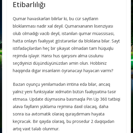
Etibarlılığı
Qumar həvəskarları bilirlər ki, bu cür saytların
bloklanması nadir xal deyil. Qumarxananın lisenziyası
olub olmadığı vacib deyil, istənilən qumar müəssisəsi,
hətta onlayn fəaliyyət göstərənlər də bloklana bilər. Sayt
istifadəçilərdən heç bir şikayət olmadan tam hüquqlu
rejimdə işləyir. Hansı hus qarşısını alma üsulunu
seçdiyinizi düşündüyünüzdən əmin olun. Hobbiniz
haqqında digər insanların öyrənəcəyi həyəcan varmı?
Bəzən oyunçu yeniləmədən imtina edə bilər, ancaq
yalnız yeni funksiyalar xidmətin bütün fəaliyyətinə təsir
etməsə. Update düyməsinə basmaqla Pin Up 360 tətbiqi
əlavə faylların yükləmə rejiminə daxil olacaq, daha
sonra isə avtomatik olaraq quraşdırmanı həyata
keçirəcək. Bir qayda olaraq, bu prosedur 2 dəqiqədən
artıq vaxt tələb olunmur.