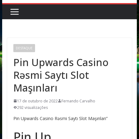
DESTAQUE
Pin Upwards Casino
Rəsmi Saytı Slot
Maşınları
17 de outubro de 2022
Fernando Carvalho
292 visualizações
Pin Upwards Casino Rəsmi Saytı Slot Maşınları”
Pin Up