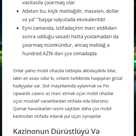
vasitəsilə çıxarmaq olar.
Adətən bu, kiçik məbləğdir, məsələn, dollar
və ya” “başqa valyutada ekvivalentdir.
Eyni zamanda, istifadəçinin mərc etdikdən
sonra udduğu vəsaiti hətta yoxlamadan da
çıxarmaq mümkündür, ancaq məbləğ a
hundred AZN-dən çox olmadıqda.
Onlar yalnız mobil cihazda tətbiqdə aktivləşdirilə bilər,
lakin ən əsası odur ki, onların tərkibində həqiqətən gözəl
hədiyyələr var. Slot maşınlarında əylənmək və Pin
Upwards casino az mərc etmək üçün mobil cihazlar
üçün müxtəlif variantlardan istifadə edə bilərsiniz.
Qumar həvəskarları rəsmi saytdan daha çox mobil
kazinodan istifadə edərək pul üçün oynayırlar.
Kazinonun Dürüstlüyü Və