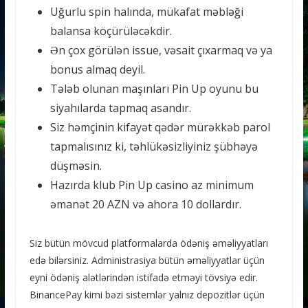
Uğurlu spin halında, mükafat məbləği
balansa köçürüləcəkdir.
Ən çox görülən issue, vəsait çıxarmaq və ya
bonus almaq deyil.
Tələb olunan maşınları Pin Up oyunu bu
siyahılarda tapmaq asandır.
Siz həmçinin kifayət qədər mürəkkəb parol
tapmalısınız ki, təhlükəsizliyiniz şübhəyə
düşməsin.
Hazırda klub Pin Up casino az minimum
əmanət 20 AZN və ahora 10 dollardır.
Siz bütün mövcud platformalarda ödəniş əməliyyatları
edə bilərsiniz. Administrasiya bütün əməliyyatlar üçün
eyni ödəniş alətlərindən istifadə etməyi tövsiyə edir.
BinancePay kimi bəzi sistemlər yalnız depozitlər üçün