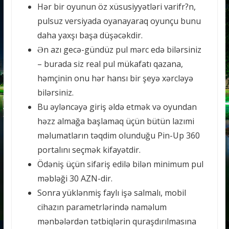
Hər bir oyunun öz xüsusiyyətləri varifr?n,
pulsuz versiyada oyanayaraq oyunçu bunu
daha yaxşı başa düşəcəkdir.
Ən azı gecə-gündüz pul mərc edə bilərsiniz
– burada siz real pul mükafatı qazana,
həmçinin onu hər hansı bir şeyə xərcləyə
bilərsiniz.
Bu əyləncəyə giriş əldə etmək və oyundan
həzz almağa başlamaq üçün bütün lazımi
məlumatların təqdim olunduğu Pin-Up 360
portalını seçmək kifayətdir.
Ödəniş üçün sifariş edilə bilən minimum pul
məbləği 30 AZN-dir.
Sonra yüklənmiş faylı işə salmalı, mobil
cihazın parametrlərində naməlum
mənbələrdən tətbiqlərin quraşdırılmasına