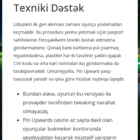
Texniki Dəstək
Uduşların ilk geri alınması zamanı oyunçu yoxlamadan
keçməlidir. Bu proseduru yerinə yetirmək üçün pasport
səhifələrinin fotoşəkillərini texniki dəstək xidmətinə
göndərməlisiniz. Qonaq bank kartlarına pul çıxarmaq
niyyətindədirsə, plastikin hər iki tərəfinin şəklini (qapalı
CVV kodu və orta kart nömrələri ilə) göndərməklə də
təsdiqlənməlidir. Ümumiyyətlə, Pin Upward yaxşı
təəssürat yaradır və işinə görə müsbət reytinqə layiqdir.
Bundan əlavə, oyunun bu versiyası ilə
provayder tərəfindən tweaking narahat
olmayacaq.
Pin Upwards casino az sayta daxil olan
oyunçular bukmeker kontorunda
qeydiyyatdan keçərək müxtəlif yarışların