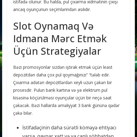
istifadə olunur. Bu halda, pul çıxarma xidmətinin çıxışı
ancaq oyunçunun seçimlərindən asılıdır.
Slot Oynamaq Və
Idmana Mərc Etmək
Üçün Strategiyalar
Bəzi promosyonlar sizdən iştirak etmək üçün least
depozitdən daha çox pul qoymağınızı” “tələb edir.
Çıxarma adətən depozitlərdən xeyli uzun çəkən bir
prosesdir. Pulun bank kartına və ya elektrum pul
kisəsinə köçürülməsi oyunçular üçün bir neçə saat
çəkəcək. Bəzi hallarda əməliyyat 3 bank gününə qədər
çəkə bilər.
İstifadəçinin daha sürətli köməyə ehtiyacı
varsa, qaynar xətt və ya canlı söhbətdən