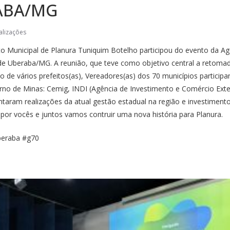
ABA/MG
alizações
ito Municipal de Planura Tuniquim Botelho participou do evento da
a de Uberaba/MG. A reunião, que teve como objetivo central a retoma
 de vários prefeitos(as), Vereadores(as) dos 70 municípios participa
no de Minas: Cemig, INDI (Agência de Investimento e Comércio Exter
entaram realizações da atual gestão estadual na região e investimen
or vocês e juntos vamos contruir uma nova história para Planura.
beraba #g70