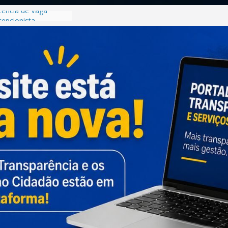
tência de Vaga
epcionista-
vo nº 001/2026
Processo Seletivo
rista
rmativo –
unicípio de Planura-