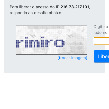
Para liberar o acesso
do IP
216.73.217.101
,
responda ao desafio abaixo.
Digite 
lado no
[trocar imagem]