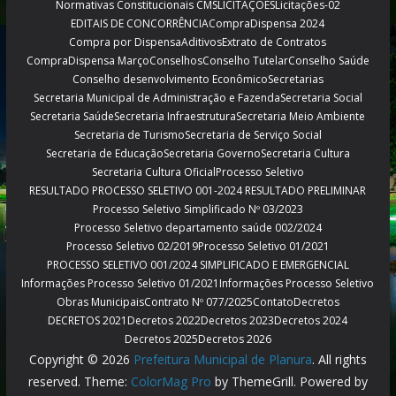
Normativas Constitucionais CMS
LICITAÇÕES
Licitações-02
EDITAIS DE CONCORRÊNCIA
CompraDispensa 2024
Compra por Dispensa
Aditivos
Extrato de Contratos
CompraDispensa Março
Conselhos
Conselho Tutelar
Conselho Saúde
Conselho desenvolvimento Econômico
Secretarias
Secretaria Municipal de Administração e Fazenda
Secretaria Social
Secretaria Saúde
Secretaria Infraestrutura
Secretaria Meio Ambiente
Secretaria de Turismo
Secretaria de Serviço Social
Secretaria de Educação
Secretaria Governo
Secretaria Cultura
Secretaria Cultura Oficial
Processo Seletivo
RESULTADO PROCESSO SELETIVO 001-2024 RESULTADO PRELIMINAR
Processo Seletivo Simplificado Nº 03/2023
Processo Seletivo departamento saúde 002/2024
Processo Seletivo 02/2019
Processo Seletivo 01/2021
PROCESSO SELETIVO 001/2024 SIMPLIFICADO E EMERGENCIAL
Informações Processo Seletivo 01/2021
Informações Processo Seletivo
Obras Municipais
Contrato Nº 077/2025
Contato
Decretos
DECRETOS 2021
Decretos 2022
Decretos 2023
Decretos 2024
Decretos 2025
Decretos 2026
Copyright © 2026
Prefeitura Municipal de Planura
. All rights
reserved. Theme:
ColorMag Pro
by ThemeGrill. Powered by