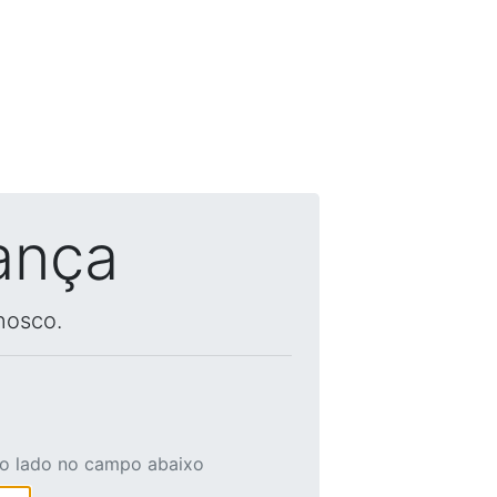
ança
nosco.
ao lado no campo abaixo