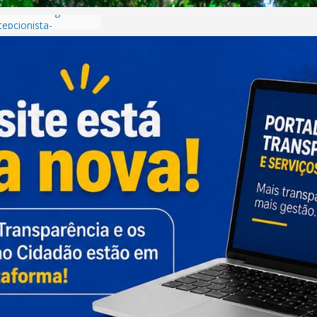
tência de Vaga
epcionista-
vo nº 001/2026
Processo Seletivo
rista
rmativo –
unicípio de Planura-