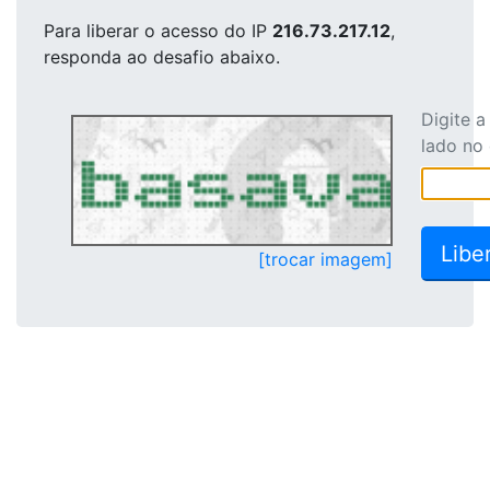
Para liberar o acesso
do IP
216.73.217.12
,
responda ao desafio abaixo.
Digite 
lado no
[trocar imagem]