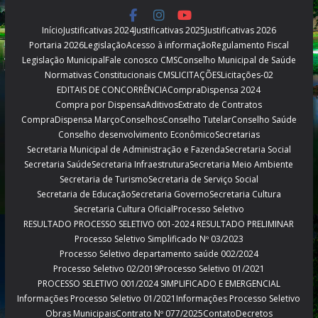
Início
Justificativas 2024
Justificativas 2025
Justificativas 2026
Portaria 2026
Legislação
Acesso à informação
Regulamento Fiscal
Legislação Municipal
Fale conosco CMS
Conselho Municipal de Saúde
Normativas Constitucionais CMS
LICITAÇÕES
Licitações-02
EDITAIS DE CONCORRÊNCIA
CompraDispensa 2024
Compra por Dispensa
Aditivos
Extrato de Contratos
CompraDispensa Março
Conselhos
Conselho Tutelar
Conselho Saúde
Conselho desenvolvimento Econômico
Secretarias
Secretaria Municipal de Administração e Fazenda
Secretaria Social
Secretaria Saúde
Secretaria Infraestrutura
Secretaria Meio Ambiente
Secretaria de Turismo
Secretaria de Serviço Social
Secretaria de Educação
Secretaria Governo
Secretaria Cultura
Secretaria Cultura Oficial
Processo Seletivo
RESULTADO PROCESSO SELETIVO 001-2024 RESULTADO PRELIMINAR
Processo Seletivo Simplificado Nº 03/2023
Processo Seletivo departamento saúde 002/2024
Processo Seletivo 02/2019
Processo Seletivo 01/2021
PROCESSO SELETIVO 001/2024 SIMPLIFICADO E EMERGENCIAL
Informações Processo Seletivo 01/2021
Informações Processo Seletivo
Obras Municipais
Contrato Nº 077/2025
Contato
Decretos