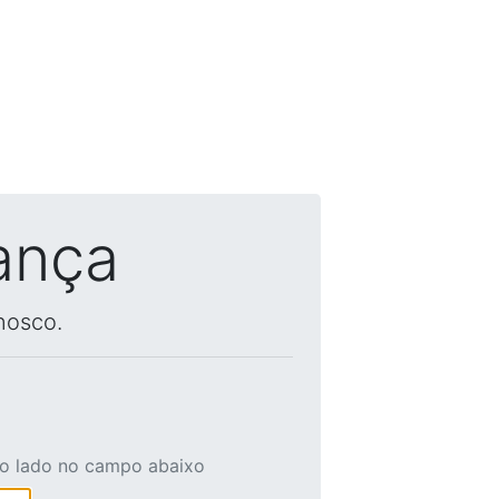
ança
nosco.
ao lado no campo abaixo