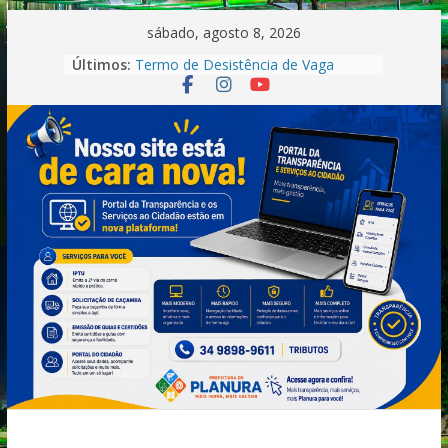
Pular
sábado, agosto 8, 2026
para
Últimos:
Termo de Desistência de Vaga
o
Convocação Recepcionista-
Processo Seletivo nº 001/2026
conteúdo
Saúde.
Convocação do Processo Seletivo
n°01/2026 -Motorista
Boletim Informativo –
Tuberculose | Município de Planura-
MG (2025)
Convocação.