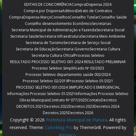
EDITAIS DE CONCORRÊNCIA
CompraDispensa 2024
Compra por Dispensa
Aditivos
Extrato de Contratos
CompraDispensa Março
Conselhos
Conselho Tutelar
Conselho Saúde
Conselho desenvolvimento Econômico
Secretarias
Secretaria Municipal de Administração e Fazenda
Secretaria Social
Secretaria Saúde
Secretaria Infraestrutura
Secretaria Meio Ambiente
Secretaria de Turismo
Secretaria de Serviço Social
Secretaria de Educação
Secretaria Governo
Secretaria Cultura
Secretaria Cultura Oficial
Processo Seletivo
RESULTADO PROCESSO SELETIVO 001-2024 RESULTADO PRELIMINAR
Processo Seletivo Simplificado Nº 03/2023
Processo Seletivo departamento saúde 002/2024
Processo Seletivo 02/2019
Processo Seletivo 01/2021
PROCESSO SELETIVO 001/2024 SIMPLIFICADO E EMERGENCIAL
Informações Processo Seletivo 01/2021
Informações Processo Seletivo
Obras Municipais
Contrato Nº 077/2025
Contato
Decretos
DECRETOS 2021
Decretos 2022
Decretos 2023
Decretos 2024
Decretos 2025
Decretos 2026
Copyright © 2026
Prefeitura Municipal de Planura
. All rights
reserved. Theme:
ColorMag Pro
by ThemeGrill. Powered by
Kmspico
.