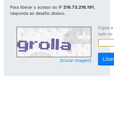
Para liberar o acesso
do IP
216.73.216.191
,
responda ao desafio abaixo.
Digite 
lado no
[trocar imagem]