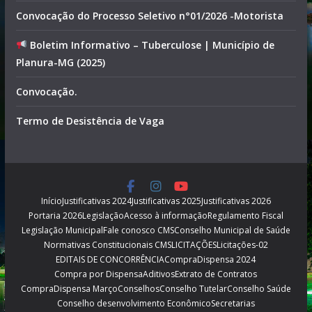
Convocação do Processo Seletivo n°01/2026 -Motorista
Boletim Informativo – Tuberculose | Município de
Planura-MG (2025)
Convocação.
Termo de Desistência de Vaga
Início
Justificativas 2024
Justificativas 2025
Justificativas 2026
Portaria 2026
Legislação
Acesso à informação
Regulamento Fiscal
Legislação Municipal
Fale conosco CMS
Conselho Municipal de Saúde
Normativas Constitucionais CMS
LICITAÇÕES
Licitações-02
EDITAIS DE CONCORRÊNCIA
CompraDispensa 2024
Compra por Dispensa
Aditivos
Extrato de Contratos
CompraDispensa Março
Conselhos
Conselho Tutelar
Conselho Saúde
Conselho desenvolvimento Econômico
Secretarias