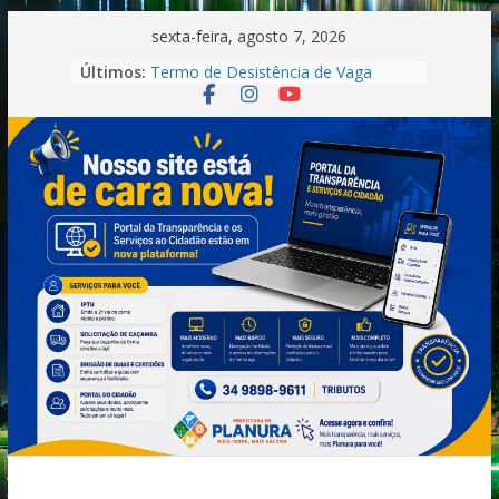
Pular
sexta-feira, agosto 7, 2026
para
Últimos:
Termo de Desistência de Vaga
o
Convocação Recepcionista-
Processo Seletivo nº 001/2026
conteúdo
Saúde.
Convocação do Processo Seletivo
n°01/2026 -Motorista
Boletim Informativo –
Tuberculose | Município de Planura-
MG (2025)
Convocação.