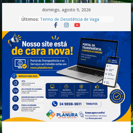
Pular
domingo, agosto 9, 2026
para
Últimos:
Termo de Desistência de Vaga
o
Convocação Recepcionista-
Processo Seletivo nº 001/2026
conteúdo
Saúde.
Convocação do Processo Seletivo
n°01/2026 -Motorista
Boletim Informativo –
Tuberculose | Município de Planura-
MG (2025)
Convocação.