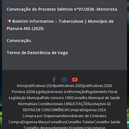
Convocação do Processo Seletivo n°01/2026 -Motorista
Boletim Informativo – Tuberculose | Município de
Planura-MG (2025)
Convocação.
Termo de Desistência de Vaga
Início
Justificativas 2024
Justificativas 2025
Justificativas 2026
Portaria 2026
Legislação
Acesso à informação
Regulamento Fiscal
Legislação Municipal
Fale conosco CMS
Conselho Municipal de Saúde
Normativas Constitucionais CMS
LICITAÇÕES
Licitações-02
EDITAIS DE CONCORRÊNCIA
CompraDispensa 2024
Compra por Dispensa
Aditivos
Extrato de Contratos
CompraDispensa Março
Conselhos
Conselho Tutelar
Conselho Saúde
Conselho desenvolvimento Econômico
Secretarias