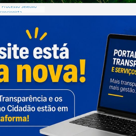
Processo Seletivo
cepcionista
Processo Seletivo
orista
rmativo –
Município de Planura-
tência de Vaga