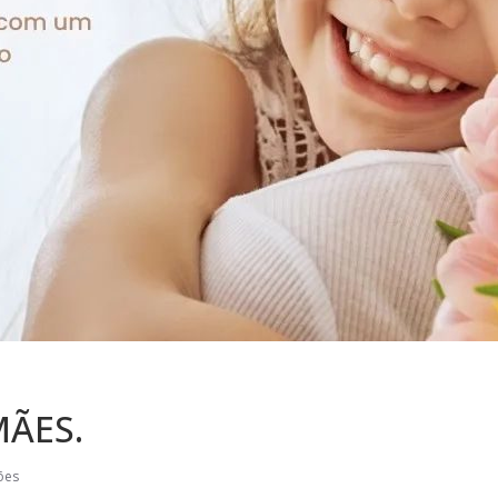
MÃES.
ões