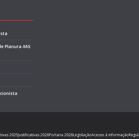
ista
 de Planura-MG
cionista
cativas 2025
Justificativas 2026
Portaria 2026
Legislação
Acesso à informação
Regul