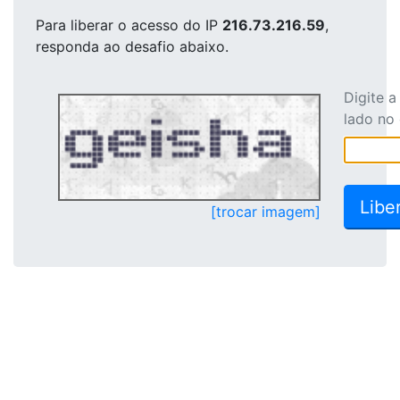
Para liberar o acesso
do IP
216.73.216.59
,
responda ao desafio abaixo.
Digite 
lado no
[trocar imagem]