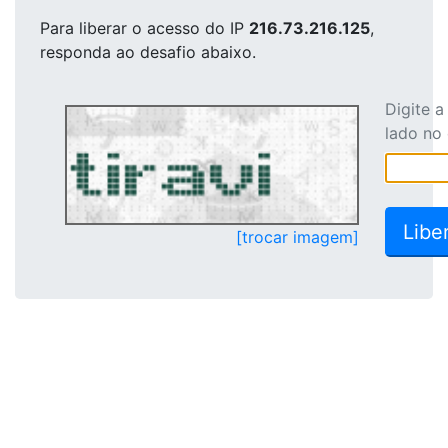
Para liberar o acesso
do IP
216.73.216.125
,
responda ao desafio abaixo.
Digite 
lado no
[trocar imagem]