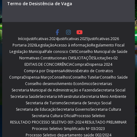
Termo de Desistência de Vaga
Início
Justificativas 2024
Justificativas 2025
Justificativas 2026
Portaria 2026
Legislação
Acesso à informação
Regulamento Fiscal
Legislação Municipal
Fale conosco CMS
Conselho Municipal de Saúde
Normativas Constitucionais CMS
LICITAÇÕES
Licitações-02
EDITAIS DE CONCORRÊNCIA
CompraDispensa 2024
Compra por Dispensa
Aditivos
Extrato de Contratos
CompraDispensa Março
Conselhos
Conselho Tutelar
Conselho Saúde
Conselho desenvolvimento Econômico
Secretarias
Secretaria Municipal de Administração e Fazenda
Secretaria Social
Secretaria Saúde
Secretaria Infraestrutura
Secretaria Meio Ambiente
Secretaria de Turismo
Secretaria de Serviço Social
Secretaria de Educação
Secretaria Governo
Secretaria Cultura
Secretaria Cultura Oficial
Processo Seletivo
RESULTADO PROCESSO SELETIVO 001-2024 RESULTADO PRELIMINAR
Processo Seletivo Simplificado Nº 03/2023
Processo Seletivo departamento saúde 002/2024