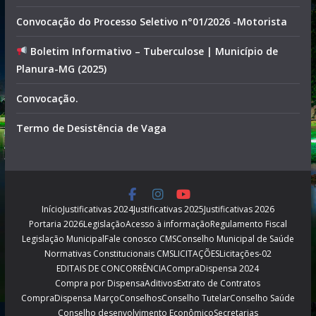
Convocação do Processo Seletivo n°01/2026 -Motorista
Boletim Informativo – Tuberculose | Município de
Planura-MG (2025)
Convocação.
Termo de Desistência de Vaga
Início
Justificativas 2024
Justificativas 2025
Justificativas 2026
Portaria 2026
Legislação
Acesso à informação
Regulamento Fiscal
Legislação Municipal
Fale conosco CMS
Conselho Municipal de Saúde
Normativas Constitucionais CMS
LICITAÇÕES
Licitações-02
EDITAIS DE CONCORRÊNCIA
CompraDispensa 2024
Compra por Dispensa
Aditivos
Extrato de Contratos
CompraDispensa Março
Conselhos
Conselho Tutelar
Conselho Saúde
Conselho desenvolvimento Econômico
Secretarias