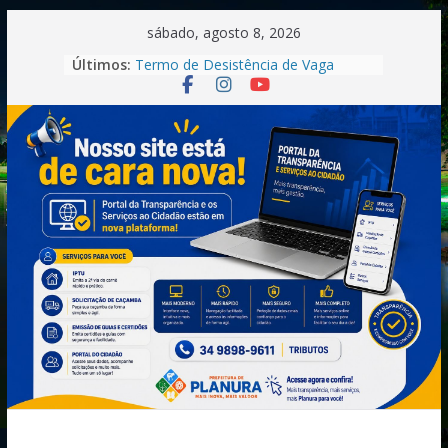
Pular
sábado, agosto 8, 2026
para
Convocação.
Últimos:
Termo de Desistência de Vaga
o
Convocação Recepcionista-
conteúdo
Processo Seletivo nº 001/2026
Saúde.
Convocação do Processo Seletivo
n°01/2026 -Motorista
Boletim Informativo –
Tuberculose | Município de Planura-
MG (2025)