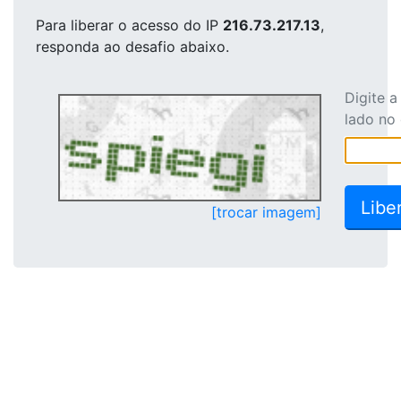
Para liberar o acesso
do IP
216.73.217.13
,
responda ao desafio abaixo.
Digite 
lado no
[trocar imagem]