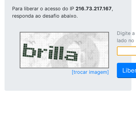
Para liberar o acesso
do IP
216.73.217.167
,
responda ao desafio abaixo.
Digite 
lado no
[trocar imagem]