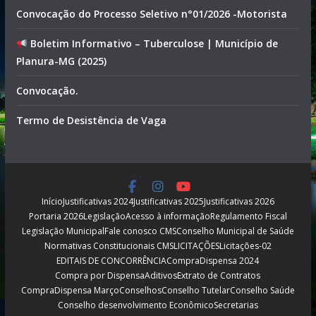
Convocação do Processo Seletivo n°01/2026 -Motorista
Boletim Informativo – Tuberculose | Município de
Planura-MG (2025)
Convocação.
Termo de Desistência de Vaga
Início
Justificativas 2024
Justificativas 2025
Justificativas 2026
Portaria 2026
Legislação
Acesso à informação
Regulamento Fiscal
Legislação Municipal
Fale conosco CMS
Conselho Municipal de Saúde
Normativas Constitucionais CMS
LICITAÇÕES
Licitações-02
EDITAIS DE CONCORRÊNCIA
CompraDispensa 2024
Compra por Dispensa
Aditivos
Extrato de Contratos
CompraDispensa Março
Conselhos
Conselho Tutelar
Conselho Saúde
Conselho desenvolvimento Econômico
Secretarias