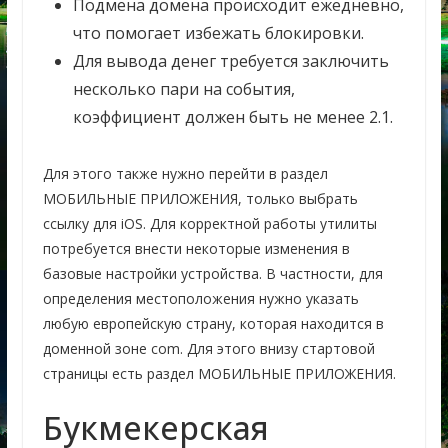
Подмена домена происходит ежедневно,
что помогает избежать блокировки.
Для вывода денег требуется заключить
несколько пари на события,
коэффициент должен быть не менее 2.1.
Для этого также нужно перейти в раздел
МОБИЛЬНЫЕ ПРИЛОЖЕНИЯ, только выбрать
ссылку для iOS. Для корректной работы утилиты
потребуется внести некоторые изменения в
базовые настройки устройства. В частности, для
определения местоположения нужно указать
любую европейскую страну, которая находится в
доменной зоне com. Для этого внизу стартовой
страницы есть раздел МОБИЛЬНЫЕ ПРИЛОЖЕНИЯ.
Букмекерская