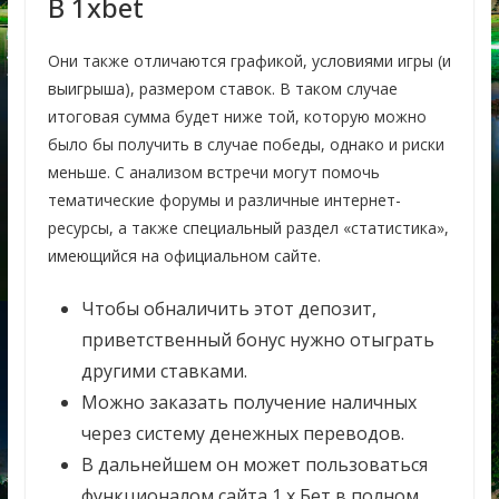
В 1xbet
Они также отличаются графикой, условиями игры (и
выигрыша), размером ставок. В таком случае
итоговая сумма будет ниже той, которую можно
было бы получить в случае победы, однако и риски
меньше. С анализом встречи могут помочь
тематические форумы и различные интернет-
ресурсы, а также специальный раздел «статистика»,
имеющийся на официальном сайте.
Чтобы обналичить этот депозит,
приветственный бонус нужно отыграть
другими ставками.
Можно заказать получение наличных
через систему денежных переводов.
В дальнейшем он может пользоваться
функционалом сайта 1 х Бет в полном