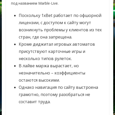
под названием Marble-Live.
Поскольку 1xBet работает по офшорной
лицензии, с доступом к сайту могут
возникнуть проблемы у клиентов из тех
стран, где она запрещена.
Кроме диджитал игровых автоматов
присутствуют карточные игры и
несколько типов рулеток.
В лайве маржа вырастает, но
незначительно – коэффициенты
остаются высокими.
Однако навигация по сайту выстроена
грамотно, поэтому разобраться не
составит труда.