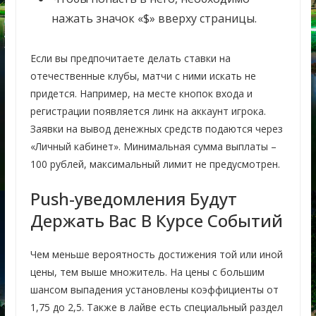
нажать значок «$» вверху страницы.
Если вы предпочитаете делать ставки на
отечественные клубы, матчи с ними искать не
придется. Например, на месте кнопок входа и
регистрации появляется линк на аккаунт игрока.
Заявки на вывод денежных средств подаются через
«Личный кабинет». Минимальная сумма выплаты –
100 рублей, максимальный лимит не предусмотрен.
Push-уведомления Будут
Держать Вас В Курсе Событий
Чем меньше вероятность достижения той или иной
цены, тем выше множитель. На цены с большим
шансом выпадения установлены коэффициенты от
1,75 до 2,5. Также в лайве есть специальный раздел