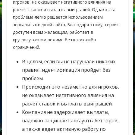
игроков, не оказывает негативного влияния на
расчёт ставок и выплаты выигрышей. Однако эта
проблема легко решается использованием
зеркальных версий сайта. Благодаря этому, сервис
доступен всем желающим, работает в
круглосуточном режиме без каких-либо
ограничений.
В целом, если вы не нарушали никаких
правил, идентификация пройдет без
проблем.
Происходит это незаметно для игроков,
не оказывает негативного влияния на
расчёт ставок и выплаты выигрышей.
Компания не задерживает выплаты,
надежно защищает аккаунты бетторов,
а также ведет активную работу по