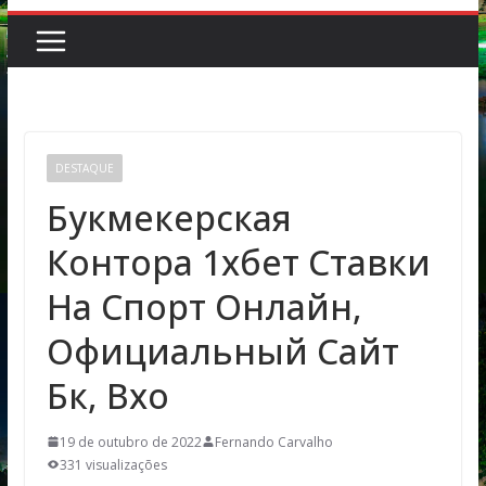
DESTAQUE
Букмекерская
Контора 1хбет Ставки
На Спорт Онлайн,
Официальный Сайт
Бк, Вхо
19 de outubro de 2022
Fernando Carvalho
331 visualizações