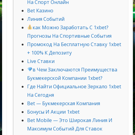
На Спорт Онлайн
Bet Казино
Линия Событий
как Можно Заработать С 1xbet?
Прогнозы На Спортивные События
Промокод На Бесплатную Ставку 1xbet
+ 100% К Депозиту
Live Ставки
в Чем Заключаются Преимущества
Букмекерской Компании 1xbet?
Где Найти Официальное Зеркало 1xbet
На Сегодня
Bet — Букмекерская Компания
Бонусы И Акции 1xbet
Bet Mobile — Это Широкая Линия И
Максимум Событий Для Ставок