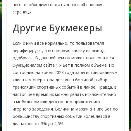
него, необходимо нажать значок «$» вверху
страницы.
Другие Букмекеры
Если с ними все нормально, то пользователя
верифицируют, а его первую заявку на вывод
одобряют. В дальнейшем он может пользоваться
функционалом сайта 1 х Бет в полном объеме. По
состоянию на конец 2023 года зарегистрированным
клиентам оператора доступен большой выбор
трансляций спортивных событий в лайве. Правда, в
настоящее время их можно делать исключительно
в мобильном или десктопном приложениях
игорного заведения. Величина маржи в 1 икс Бет по
большинству спортивных событий колеблется в
диапазоне от 3% до 4,5%.