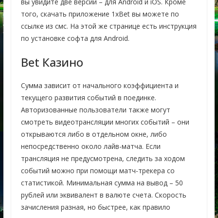
вы увидите две версии – для Android и iOS. Кроме
того, скачать приложение 1xBet вы можете по
ссылке из смс. На этой же странице есть инструкция
по установке софта для Android.
Bet Казино
Сумма зависит от начального коэффициента и
текущего развития событий в поединке.
Авторизованные пользователи также могут
смотреть видеотрансляции многих событий – они
открываются либо в отдельном окне, либо
непосредственно около лайв-матча. Если
трансляция не предусмотрена, следить за ходом
событий можно при помощи матч-трекера со
статистикой. Минимальная сумма на вывод – 50
рублей или эквивалент в валюте счета. Скорость
зачисления разная, но быстрее, как правило