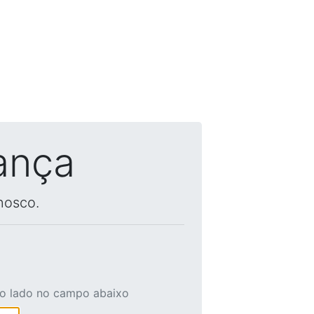
ança
nosco.
ao lado no campo abaixo