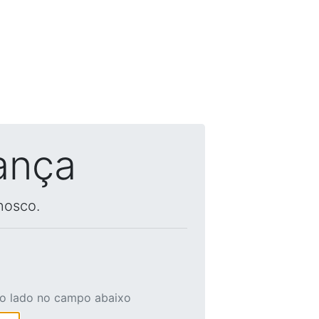
ança
nosco.
ao lado no campo abaixo