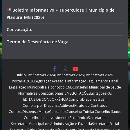
Boletim Informativo – Tuberculose | Município de
Planura-MG (2025)
Convocação.
Termo de Desistência de Vaga
Início
Justificativas 2024
Justificativas 2025
Justificativas 2026
Portaria 2026
Legislação
Acesso à informação
Regulamento Fiscal
Legislação Municipal
Fale conosco CMS
Conselho Municipal de Saúde
Normativas Constitucionais CMS
LICITAÇÕES
Licitações-02
EDITAIS DE CONCORRÊNCIA
CompraDispensa 2024
Compra por Dispensa
Aditivos
Extrato de Contratos
CompraDispensa Março
Conselhos
Conselho Tutelar
Conselho Saúde
Conselho desenvolvimento Econômico
Secretarias
Secretaria Municipal de Administração e Fazenda
Secretaria Social
Secretaria Saúde
Secretaria Infraestrutura
Secretaria Meio Ambiente