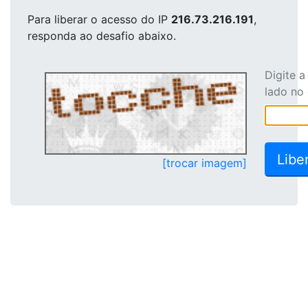
Para liberar o acesso
do IP
216.73.216.191
,
responda ao desafio abaixo.
Digite 
lado no
[trocar imagem]