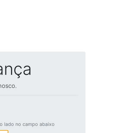
ança
nosco.
ao lado no campo abaixo