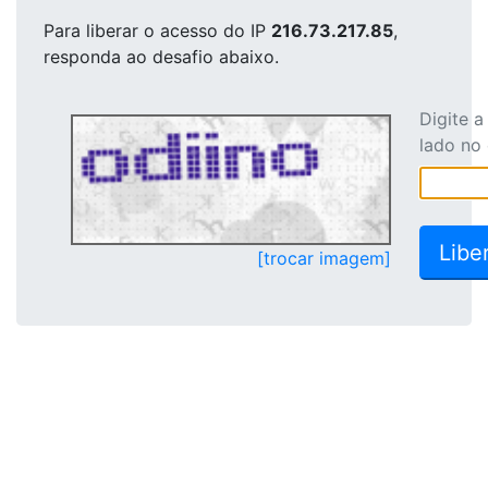
Para liberar o acesso
do IP
216.73.217.85
,
responda ao desafio abaixo.
Digite 
lado no
[trocar imagem]