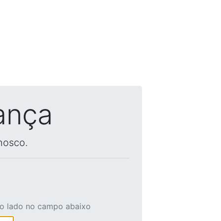
ança
nosco.
ao lado no campo abaixo