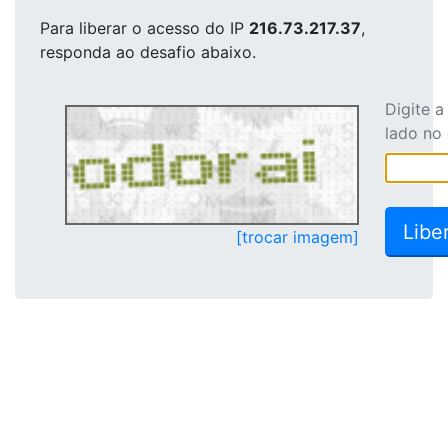
Para liberar o acesso
do IP
216.73.217.37
,
responda ao desafio abaixo.
Digite 
lado no
[trocar imagem]