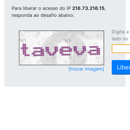
Para liberar o acesso
do IP
216.73.216.15
,
responda ao desafio abaixo.
Digite 
lado no
[trocar imagem]