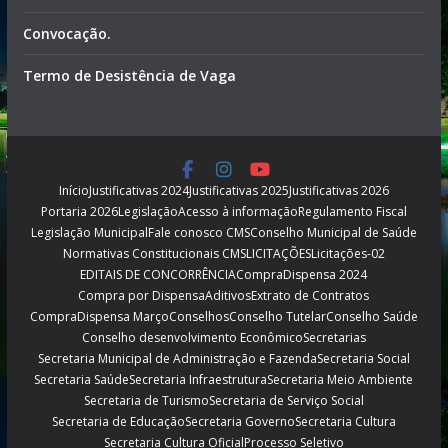
Convocação.
Termo de Desistência de Vaga
Início
Justificativas 2024
Justificativas 2025
Justificativas 2026
Portaria 2026
Legislação
Acesso à informação
Regulamento Fiscal
Legislação Municipal
Fale conosco CMS
Conselho Municipal de Saúde
Normativas Constitucionais CMS
LICITAÇÕES
Licitações-02
EDITAIS DE CONCORRÊNCIA
CompraDispensa 2024
Compra por Dispensa
Aditivos
Extrato de Contratos
CompraDispensa Março
Conselhos
Conselho Tutelar
Conselho Saúde
Conselho desenvolvimento Econômico
Secretarias
Secretaria Municipal de Administração e Fazenda
Secretaria Social
Secretaria Saúde
Secretaria Infraestrutura
Secretaria Meio Ambiente
Secretaria de Turismo
Secretaria de Serviço Social
Secretaria de Educação
Secretaria Governo
Secretaria Cultura
Secretaria Cultura Oficial
Processo Seletivo