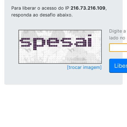
Para liberar o acesso
do IP
216.73.216.109
,
responda ao desafio abaixo.
Digite 
lado no
[trocar imagem]