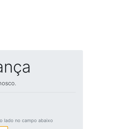
ança
nosco.
ao lado no campo abaixo