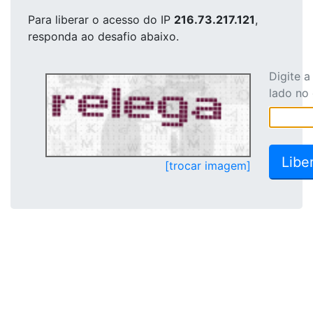
Para liberar o acesso
do IP
216.73.217.121
,
responda ao desafio abaixo.
Digite 
lado no
[trocar imagem]